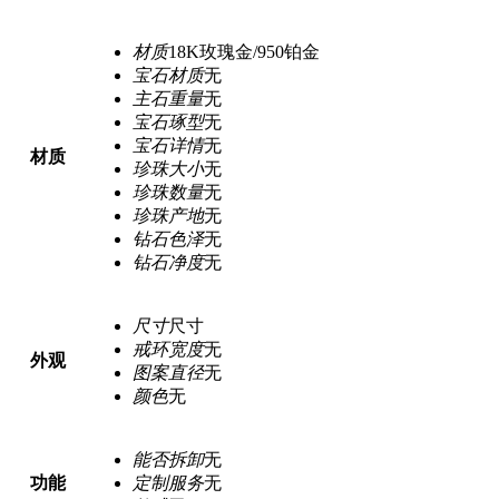
材质
18K玫瑰金/950铂金
宝石材质
无
主石重量
无
宝石琢型
无
宝石详情
无
材质
珍珠大小
无
珍珠数量
无
珍珠产地
无
钻石色泽
无
钻石净度
无
尺寸
尺寸
戒环宽度
无
外观
图案直径
无
颜色
无
能否拆卸
无
功能
定制服务
无