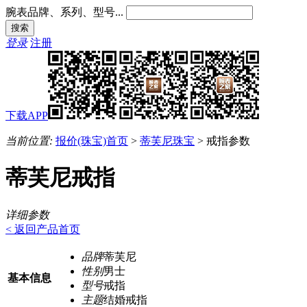
腕表品牌、系列、型号...
登录
注册
下载APP
当前位置:
报价(珠宝)首页
>
蒂芙尼珠宝
>
戒指参数
蒂芙尼戒指
详细参数
< 返回产品首页
品牌
蒂芙尼
性别
男士
基本信息
型号
戒指
主题
结婚戒指