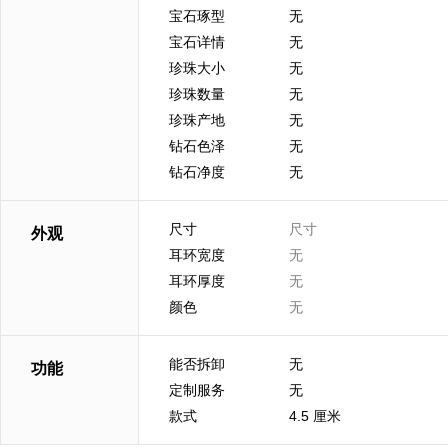
宝石琢型
无
宝石详情
无
珍珠大小
无
珍珠数量
无
珍珠产地
无
钻石色泽
无
钻石净度
无
尺寸
尺寸
外观
耳环宽度
无
耳环厚度
无
颜色
无
能否拆卸
无
功能
定制服务
无
款式
4.5 厘米