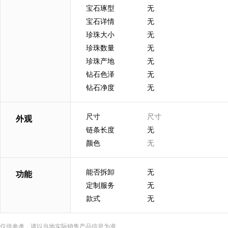
宝石琢型
无
宝石详情
无
珍珠大小
无
珍珠数量
无
珍珠产地
无
钻石色泽
无
钻石净度
无
尺寸
尺寸
外观
链条长度
无
颜色
无
能否拆卸
无
功能
定制服务
无
款式
无
仅供参考，请以当地实际销售产品信息为准