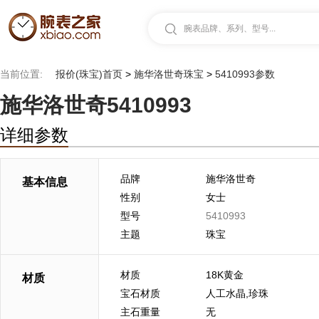
腕表品牌、系列、型号...
当前位置:
报价(珠宝)首页
>
施华洛世奇珠宝
>
5410993参数
施华洛世奇5410993
详细参数
品牌
施华洛世奇
基本信息
性别
女士
型号
5410993
主题
珠宝
材质
18K黄金
材质
宝石材质
人工水晶,珍珠
主石重量
无