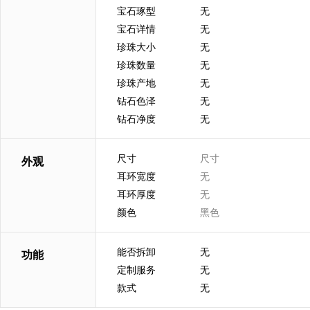
宝石琢型
无
宝石详情
无
珍珠大小
无
珍珠数量
无
珍珠产地
无
钻石色泽
无
钻石净度
无
尺寸
尺寸
外观
耳环宽度
无
耳环厚度
无
颜色
黑色
能否拆卸
无
功能
定制服务
无
款式
无