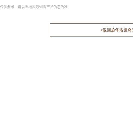
仅供参考，请以当地实际销售产品信息为准
<返回施华洛世奇5