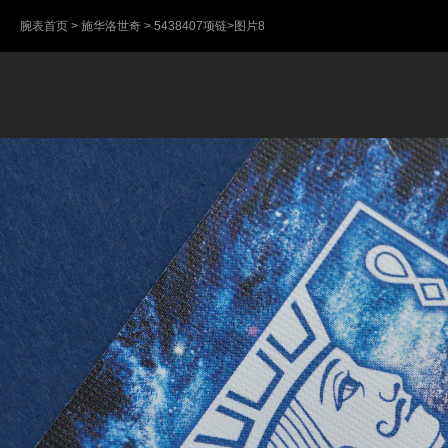
腕表首页
>
施华洛世奇
>
5438407项链
>图片8