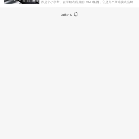
界是个小字辈。在宇舶表所属的LVMH集团，它是几个高端腕表品牌
中年纪最小的一个：豪雅表创立于1860年，真力时(Zenith)比它小5
岁，而宇舶表在一个多世纪后的1980年才诞生。HUBLOT腕表 这次
加载更多
你肯定注意到宇舶表了。只要看世界杯的比赛，你的视线就不会错
过“HUBLOT”这六个字母，在伤停补时和换人的时候，它就出现在第
四裁判手里高高举起的伤停补时牌上。在南非世界杯的64场比赛中，
每场比赛都有至少2次、最多8次的举牌次数，即使对奢侈腕表本来并
无兴趣的观众也难免“被记住”这个品牌。这是FIFA第一次委任腕表品
牌作为官方指定计时器，也