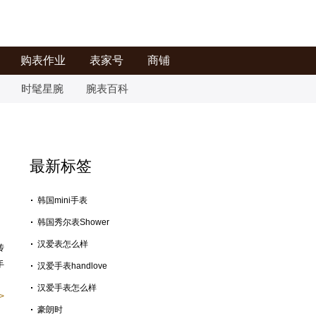
购表作业
表家号
商铺
时髦星腕
腕表百科
最新标签
韩国mini手表
韩国秀尔表Shower
汉爱表怎么样
传
手
汉爱手表handlove
汉爱手表怎么样
>
豪朗时