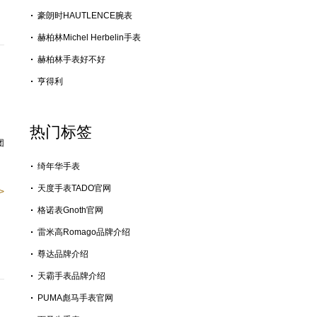
豪朗时HAUTLENCE腕表
赫柏林Michel Herbelin手表
赫柏林手表好不好
亨得利
热门标签
团
绮年华手表
天度手表TADO官网
>
格诺表Gnoth官网
雷米高Romago品牌介绍
尊达品牌介绍
天霸手表品牌介绍
PUMA彪马手表官网