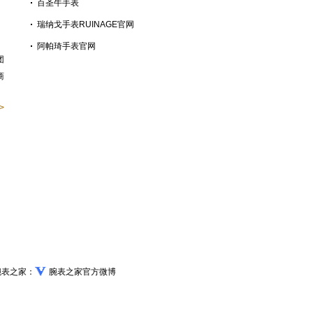
百圣牛手表
瑞纳戈手表RUINAGE官网
阿帕琦手表官网
团
商
>
腕表之家：
腕表之家官方微博