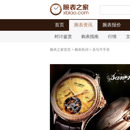
首页
腕表资讯
腕表报价
时计鉴赏
购表指南
行情
腕表之家首页
>
腕表热词
>
圣马可手表