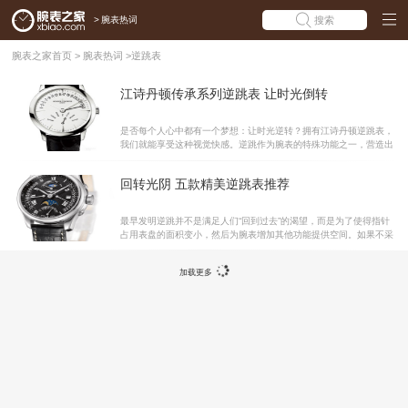
>
腕表热词
搜索
腕表之家首页
>
腕表热词
>
逆跳表
江诗丹顿传承系列逆跳表 让时光倒转
是否每个人心中都有一个梦想：让时光逆转？拥有江诗丹顿逆跳表，
我们就能享受这种视觉快感。逆跳作为腕表的特殊功能之一，营造出
有趣的时间运行方式。当指针走到扇形显示盘末端，霎时便跳回原
点，那飞跃的瞬间恰恰印证了逆跳的奥妙所在，让时光逆转，从头再
回转光阴 五款精美逆跳表推荐
来。 逆跳腕表突破了循规蹈矩的时显方式，按照扇形轨迹往返运转，
当指示刻度满程后，指针会瞬间归回刻度起点，进而重复新的过程。
要认出一块有逆跳功能的表并不难，如果你看到扇面的刻度，弧度低
最早发明逆跳并不是满足人们“回到过去”的渴望，而是为了使得指针
于180度，典型的在120－150度之间，而且指针的轴一般都做在表盘
占用表盘的面积变小，然后为腕表增加其他功能提供空间。如果不采
的边缘上，那么它很有可能是逆跳功能在表盘上的显示。不循规蹈矩
用逆跳的这种装置，所有的指针就不得不设计在一个转轴上，很多手
的逆跳 周而复始的转动，是我们对一块手表最基
表的尺寸会大幅增加，表盘的直径甚至会比你的手腕还要大。而自从
加载更多
有了逆跳这种设计之后，腕表的设计空间得到了极大的释放。浪琴名
匠系列L2.764.4.53.3腕表腕表系列：名匠机芯类型：自动机械性
别：男士表壳材质：精钢表带材质：鳄鱼皮表径：44毫米参考价格：
￥29,200表款详情：http://www.xbiao.com/longines/24528/简评：
该款腕表采用的为L707型自动上链机械机芯，振频为每小时2880