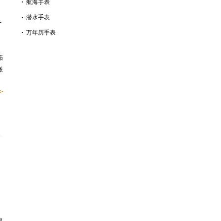
航海手表
灵
潜水手表
万年历手表
茄
派
>