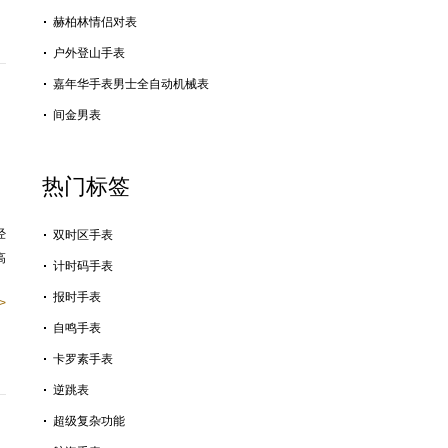
赫柏林情侣对表
户外登山手表
嘉年华手表男士全自动机械表
间金男表
热门标签
经
双时区手表
高
计时码手表
报时手表
>
自鸣手表
卡罗素手表
逆跳表
超级复杂功能