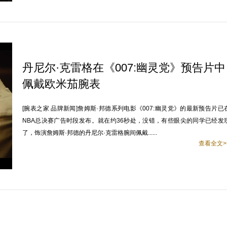
丹尼尔·克雷格在《007:幽灵党》预告片中
佩戴欧米茄腕表
[腕表之家 品牌新闻]詹姆斯·邦德系列电影《007:幽灵党》的最新预告片已
NBA总决赛广告时段发布。就在约36秒处，没错，有些眼尖的同学已经发
了，饰演詹姆斯·邦德的丹尼尔·克雷格腕间佩戴......
查看全文>