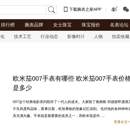
下载腕表之家APP
排行榜
腕表品牌
女士珠宝
珠宝报价
名表论坛
文化
技术工艺
行业动态
影像时计
人物
拍卖收藏
欧米茄007手表有哪些 欧米茄007手表价
是多少
007这个经典电影系列陪伴了一代人的成长。大家除了詹姆斯·邦德那即潇洒
不失风度和品味，遇事沉着，机智勇敢的形象记忆深刻。也对他的各种神奇
具充满兴趣。手表就是最重要的道具之一，而欧米茄是作......
查看全文>