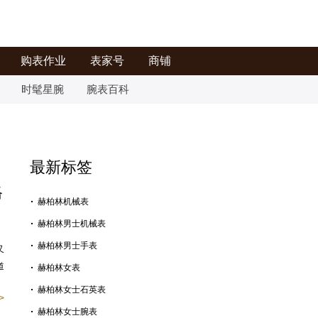
购表作业
表家号
商铺
时髦星腕
腕表百科
最新标签
格
赫柏林机械表
赫柏林男士机械表
赫柏林男士手表
又
道
赫柏林女表
赫柏林女士石英表
>
赫柏林女士腕表