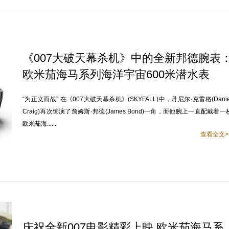
《007大破天幕杀机》中的全新邦德腕表
欧米茄海马系列海洋宇宙600米潜水表
“为正义而战” 在《007大破天幕杀机》(SKYFALL)中，丹尼尔·克雷格(Danie
Craig)再次饰演了詹姆斯·邦德(James Bond)一角，而他腕上一直配戴着一
欧米茄海......
查看全文>
庆祝全新007电影精彩上映 欧米茄海马系