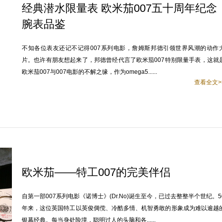
经典潜水限量表 欧米茄007五十周年纪念
腕表品鉴
不知各位表友还记不记得007系列电影，詹姆斯邦德引领世界风潮的动作
片。也许有朋友想起来了，邦德曾经代言了欧米茄007特别限量手表，这就
欧米茄007与007电影的不解之缘，作为omega5......
查看全文>
欧米茄——特工007的完美伴侣
自第一部007系列电影《诺博士》(Dr.No)诞生至今，已过去整整半个世纪。5
年来，这位英国特工以英俊倜傥、冷酷多情、机智勇敢的形象成为难以逾越
银幕经典。每当身处险境，聪明过人的头脑和各......