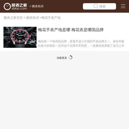
>
腕表热词
搜索
腕表之家首页
>
腕表热词
>
梅花手表产地
梅花手表产地是哪 梅花表是哪国品牌
梅花表一个响亮的品牌，是最早进入中国的手表品牌之一。相信年龄
比较大的朋友一定对这个品牌非常熟悉，一块梅花表承载了这代人年
少时的回忆。但很多年轻朋友对天梭、美度等品牌很了解，说到梅花
却知道的不多。那么梅花手表产地是哪，梅花表是哪国品牌?今天腕
加载更多
表之家就来为大家介绍。梅花手表产地是哪 梅花(Titoni)是瑞士手表中
的一员，是一个典型的传统制表品牌。多年来它一直坚守在自动机械
表的的领域上，该公司最感骄傲的一个特点是其产品中有95%是高度
精准的机械腕表。一直以来，梅花表都坚持“品质第一”的态度，专注
生产精致、可靠耐用的机械表，其公司广告标语“机械艺术的典范”，
清楚的强调其在生产机械自动手表领域中的专业