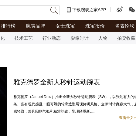
下载腕表之家APP
排行榜
腕表品牌
女士珠宝
珠宝报价
名表论坛
文化
技术工艺
行业动态
影像时计
人物
拍卖收藏
雅克德罗全新大秒针运动腕表
雅克德罗（Jaquet Droz）推出全新大秒针运动腕表（SW），以强劲有力的
条、富有现代感且一眼可辨的轮廓造型展现鲜明风格。全新时计雍容大气，
感轻盈，兼具阳刚气概和精雅韵致，呈现经重新......
查看全文>