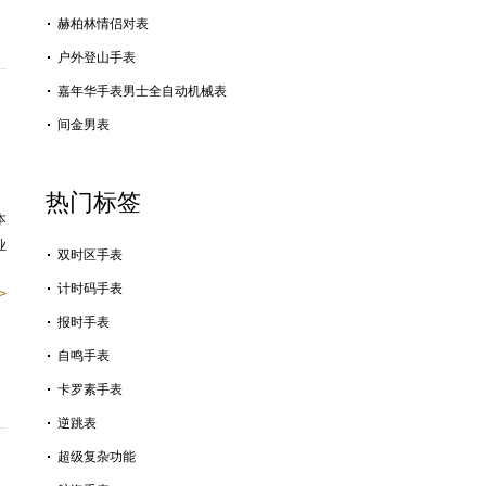
赫柏林情侣对表
户外登山手表
嘉年华手表男士全自动机械表
间金男表
热门标签
本
业
双时区手表
计时码手表
>
报时手表
自鸣手表
卡罗素手表
逆跳表
超级复杂功能