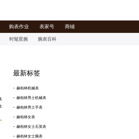
购表作业
表家号
商铺
时髦星腕
腕表百科
最新标签
赫柏林机械表
赫柏林男士机械表
线
质
赫柏林男士手表
赫柏林女表
>
赫柏林女士石英表
赫柏林女士腕表