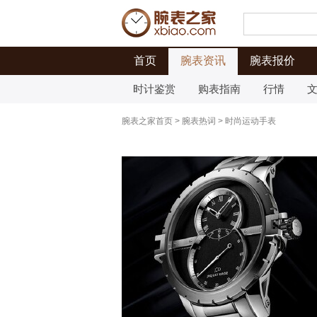
首页
腕表资讯
腕表报价
时计鉴赏
购表指南
行情
腕表之家首页
>
腕表热词
>
时尚运动手表