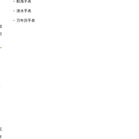
航海手表
潜水手表
万年历手表
都
但
>
完
有