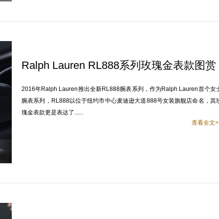
Ralph Lauren RL888系列玫瑰金表款图赏
2016年Ralph Lauren推出全新RL888腕表系列，作为Ralph Lauren首个女
腕表系列，RL888以位于纽约市中心麦迪逊大道888号女装旗舰店命名，其
瑰金表款更是表达了......
查看全文>