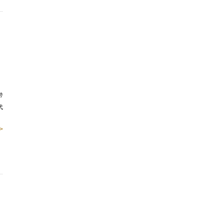
带
代
>