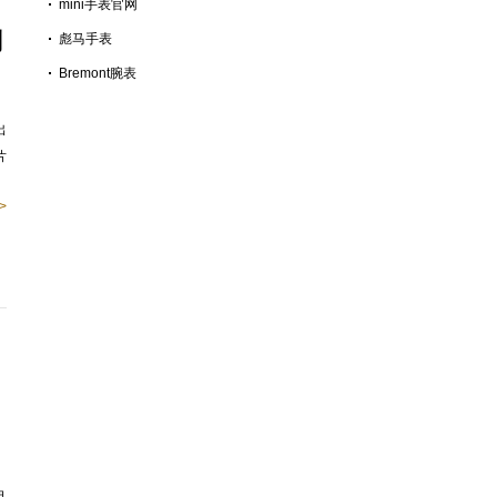
mini手表官网
列
彪马手表
Bremont腕表
出
片
>