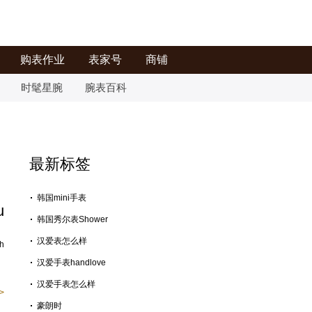
购表作业
表家号
商铺
时髦星腕
腕表百科
最新标签
韩国mini手表
u
韩国秀尔表Shower
汉爱表怎么样
h
汉爱手表handlove
汉爱手表怎么样
>
豪朗时