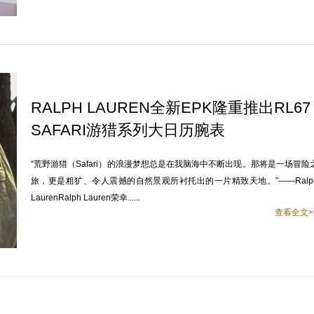
RALPH LAUREN全新EPK隆重推出RL67
SAFARI游猎系列大日历腕表
“荒野游猎（Safari）的浪漫梦想总是在我脑海中不断出现。那将是一场冒险
旅，更是粗犷、令人震撼的自然景观所衬托出的一片精致天地。”——Ralp
LaurenRalph Lauren荣幸......
查看全文>