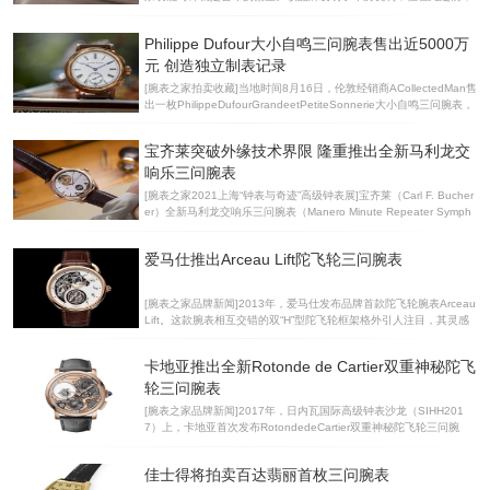
艺与传统珐琅艺术之美巧妙融合，在方寸表盘间，嵌入了宏伟
制表业中最复杂的功能之一——万年历，就已加入产品目录。Ref.39
74是第一款由自动机芯驱动，并搭配三问报时功能的万年历腕表，因
Philippe Dufour大小自鸣三问腕表售出近5000万
而在历史上占有特殊地位。 细细观赏，可以发现百达翡丽时计的专属
特性。这枚腕表直径36毫米，看似娇小，但佩戴腕间，贴合适中，浑
元 创造独立制表记录
然一体。盘面整洁干净，清晰易读，采用经典的3/6/9子表盘布局，其
[腕表之家拍卖收藏]当地时间8月16日，伦敦经销商ACollectedMan售
中6点钟位置为月相显示及日期指示盘。均衡对称的布局赏心悦目，
出一枚PhilippeDufourGrandeetPetiteSonnerie大小自鸣三问腕表，
阶梯式表壳赋予其隽永魅力。表壳右侧设有坚固的表耳，而表壳左侧
价格高达733万美元（折合人民币约4,751万元）。这枚珍罕时计成
设有便捷滑杆，提醒眼光敏锐的鉴赏家，
为有史以来最昂贵的独立腕表，同时跻身史上（公开易主的）十大最
宝齐莱突破外缘技术界限 隆重推出全新马利龙交
昂贵腕表之列。 这枚腕表由PhilippeDufour手工制作，而后者被誉为
当世最权威的独立制表师之一。PhilippeDufour共制作了八枚大小自
响乐三问腕表
鸣三问腕表，此次售出的正是第三枚。该腕表产于1995年，原本是为
[腕表之家2021上海“钟表与奇迹”高级钟表展]宝齐莱（Carl F. Bucher
文莱苏丹哈桑纳尔·博尔基亚（HassanalBolkiah）打造，上一次公开
er）全新马利龙交响乐三问腕表（Manero Minute Repeater Symph
亮相还
ony），单听其名已经充满音乐气息。腕表旨在向技术创新、瑞士制
表传统与卓越工艺致敬，可说是宝齐莱自1888年创立以来的登峰造极
爱马仕推出Arceau Lift陀飞轮三问腕表
之作。这款腕表获瑞士官方天文台认证(COSC)并将外缘技术进一步
升华，其中搭载的三大外缘机芯零件，包括：摆陀、微调器和悬浮陀
飞轮，均由宝齐莱自主研发并获得专利。 马利龙交响乐三问腕表采用
[腕表之家品牌新闻]2013年，爱马仕发布品牌首款陀飞轮腕表Arceau
的自制MR3000机芯不单搭载外缘式自动上链系统和外缘式悬浮陀飞
Lift。这款腕表相互交错的双“H”型陀飞轮框架格外引人注目，其灵感
轮，还配备了制表工艺中最复杂的功能：三问报时及外缘
源自爱马仕巴黎圣奥诺雷街24号总店的电梯门装饰，该腕表也因此得
名。7年后，ArceauLift腕表得到升级，在陀飞轮的基础上融入三问报
卡地亚推出全新Rotonde de Cartier双重神秘陀飞
时功能，并提供玫瑰金和白金两种款式，各限量发行1枚。 全新腕表
采用爱马仕特色设计，配备非对称表壳和镂空表盘。白色漆面表盘镂
轮三问腕表
刻出品牌标志性马头图案，揭示三问机制的精妙运转。袒露的机械机
[腕表之家品牌新闻]2017年，日内瓦国际高级钟表沙龙（SIHH201
制与优雅的宝玑数字既形成对比，又巧妙交融，精致而不失易读。 新
7）上，卡地亚首次发布RotondedeCartier双重神秘陀飞轮三问腕
款腕表搭载由日内瓦复杂机芯专家ManufactureHauteCompli
表。该腕表配备每60秒旋转一圈的浮动式陀飞轮和每5分钟转动一圈
的蓝宝石水晶圆盘，格外引人注目。时隔三年，品牌再次推出全新款
佳士得将拍卖百达翡丽首枚三问腕表
式。 2017年款由钛金属（后又推出一款铂金镶钻款）制成，而新款