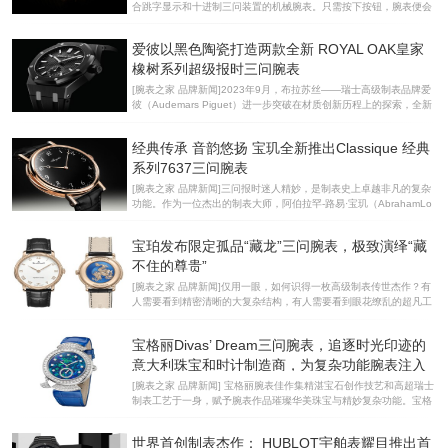
合跳字显示和十进制三问装置的机械腕表。只需按下按钮，腕表便会
与马术美学。 两大复杂功能配以高频机芯置身
以响声报出小时、十分钟和分钟。如今，朗格为这款技艺超凡的腕表
推出限量30枚的特别款——由朗格独家研发的18K蜂蜜金制作，搭配
爱彼以黑色陶瓷打造两款全新 ROYAL OAK皇家
灰色表盘，并拥有独特的报时响声。全新ZEITWERK时间机械三问腕
表18K蜂蜜金款 朗格于2015年推出ZEITWERK时间机械三问腕表铂
橡树系列超级报时三问腕表
金950款，对这一经典复杂功能加以新颖诠释。这款极为精巧复杂的
[腕表之家 品牌新闻]2023年9月，布拉苏丝——瑞士高级制表品牌爱
腕表能够按照指示鸣响报时。与每小时和每十五分钟鸣响的传统装置
彼（Audemars Piguet）进一步突破在材质创新历程上的探索，全新
不同，其三问装置每十分钟进行报时。这种特殊的报时机制与腕表的
推出两款42毫米全新Royal Oak皇家橡树系列超级报时三问腕表。两
机械数字显示巧妙吻合。只需
款新作首次采用黑色陶瓷打造表壳，点缀精致的白金和钛金属细节，
经典传承 音韵悠扬 宝玑全新推出Classique 经典
尽显精致美感。腕表配备爱彼最新研发的先进超级报时机制，搭载拥
有专利技术的Calibre 2953手动上链机芯，突破陶瓷材质在声音传导
系列7637三问腕表
上的局限，展现出非凡的声学性能。两款腕表巧妙融合现代设计与尖
[腕表之家 品牌新闻]三问报时迷人精妙，是制表史上卓越非凡的复杂
端技术，将Royal Oak皇家橡树系列的技术造诣及美学风格提升至全
功能。作为一位杰出的制表大师，阿伯拉罕-路易·宝玑（AbrahamLo
新高度。两款精妙复杂的Royal Oak皇家橡树系列超级报时三问腕表
uisBreguet）先生亦对其兴趣浓厚，并积极探索改善这一机械装置。
因此，早在1783年他便创造出了第一批用弹簧片代替当时使用的响铃
宝珀发布限定孤品“藏龙”三问腕表，极致演绎“藏
的三问表。全新Classique经典系列7637三问腕表将其进一步升华，
向品牌历史致敬。Classique经典系列7637三问腕表匠心铸就的精湛
不住的尊贵”
韵律 三问报时是高级制表界的大复杂功能之一，堪称微机械领域的杰
[腕表之家 品牌新闻]仅用一眼，如何识得一枚高级制表传世杰作？有
作。除了机芯之外，腕表内有一个由音簧以及音锤组成的鸣音装置，
人需要看到精密清晰的大复杂结构，有人需要看到眼花缭乱的超凡工
其所使用的各类材质必须具备显著的声学特性，所有部件都需要足够
艺。而藏家中的行家，面对一面温润素雅的蛋白色表盘，仅用一眼便
微
已经知晓，这绝非一枚普通的正装腕表。 因为，就在这一眼之间，真
宝格丽Divas’ Dream三问腕表，追逐时光印迹的
行家已经迅速捕捉到门道：表盘上BLANCPAIN和“Répétitionminute
s”烧制字样显示了它的身份——这是高级制表领域大复杂功能的代
意大利珠宝和时计制造商，为复杂功能腕表注入
表“三问”腕表，更是独属于宝珀的“三问·两藏”。唯有宝珀，会如此创
璀璨魅力
[腕表之家 品牌新闻] 宝格丽腕表佳作集精湛宝石创作技艺和高超瑞士
作“三问”：一藏报时推杆，置于双圆表圈后侧，二藏金雕活动人偶，
制表工艺于一身，赋予腕表作品璀璨华美珠宝与精妙复杂功能。宝格
置于表背。如此，把一张素白留给匆匆略过、不明所以的视线，把真
丽Divas'Dream三问腕表，表盘采用蛋白石材质追逐时光印迹的意大
正的尊贵，留给低调、
利珠宝世家BVLGARI宝格丽惊艳推出Divas'Dream三问腕表，以果敢
世界首创制表杰作： HUBLOT宇舶表耀目推出首
风范演绎高级制表的耀目光彩。在直径37毫米镶钻表壳上，蛋白石表