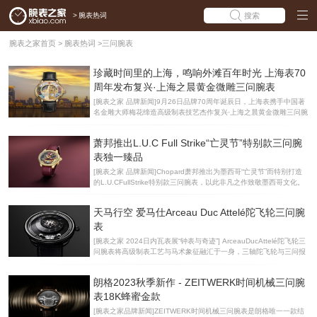
>
腕表热词
搜索
腕表之家首页
>
腕表热词
>
三问腕表
珍藏时间里的上海，鸣响外滩百年时光 上海表70
周年发布复兴·上海之晨黄金微雕三问腕表
[腕表之家 品牌新闻]9月26日品牌70周年诞辰日，上海表携手中国著
名金雕大师梅花缔造高级制表技艺杰作复兴·上海之晨黄金微雕三问腕
表，以承载城市记忆的江海关大楼为灵感，将每日清晨唤醒城市车水
马龙的庄严钟鸣，以匠心金雕凝萃于方寸之间。此艺术杰作融合贵金
萧邦推出L.U.C Full Strike“亡灵节”特别款三问腕
属微雕、马赛克微镶宝石与三问报时复杂制表技艺于一身，堪称海派
艺术典藏的不二之选。手工金雕：刻绘一幅城市画卷这枚腕表的灵
表独一臻品
魂，在于金雕大师梅花以刀代笔，在方寸之间展开的一场无声而磅礴
[腕表之家 品牌新闻]Chopard萧邦推出为墨西哥“亡灵节”而特别打造
的时空对话。表盘通过独创的分层式结构，以多种贵金属微雕工艺，
的L.U.CFullStrike特别款三问腕表，以此非凡之作致敬墨西哥文化。
构筑出外滩远眺陆家嘴的壮阔景致：盘面中央的江海关大楼，由厚度
独一臻品凝聚品牌制表工坊的艺术工艺，饰以手工微型镶嵌而成的图
仅约0.8毫米的18K黄金精雕而成，在庄严轮廓下，每
案。全新腕表不仅展现出超凡美学造诣，还搭载问世于2016年的L.U.
天马行空 爱马仕Arceau Duc Attelé陀飞轮三问腕
C08.01-L机芯，配备蓝宝石水晶音簧，鸣响时会发出世间独有的清澈
剔透音色，展现了Chopard萧邦制表工坊对三问报时装置的纯熟掌
表
握。第一款搭载该机芯的L.U.CFullStrike三问腕表曾于2017年荣获日
[腕表之家 2024日内瓦表展“钟表与奇迹”] ArceauDucAttelé陀飞轮三
内瓦高级钟表大赏的桂冠——“金指针奖”（Aiguilled’Or）。Chopard
问腕表将高级制表工艺与马术象征融汇于一身，三轴陀飞轮与三问报
萧邦将拥有“复杂功能之王”美誉
时功能的结合，造就独特时计作品。 Arceau系列腕表的经典造型，
凝聚着天马行空的巧思创意与精雕细琢的制表工艺。由Henrid’Origny
朗格2023秋季新作 - ZEITWERK时间机械三问腕
创作于1978年的圆形表壳搭配不对称的马镫形表耳，展现隽永风格。
ArceauDucAttelé陀飞轮三问腕表上，钛金属或玫瑰金材质的43毫米
表18K蜂蜜金款
表壳低调而独特，将精湛工艺与爱马仕风格完美融合。中央三轴陀飞
[腕表之家品牌新闻]ZEITWERK时间机械三问腕表是朗格唯一一款结
轮和“音叉”三问报时装置，淋漓尽致地展现了爱马仕的高级钟表世界