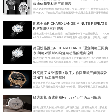
盘散发熠熠光辉。表壳之下，则隐匿着复杂腕表功能中尤为美妙的：
款通体陶瓷材质三问腕表
三问报时装置。此款Divas'Dream三问腕表搭载超纤薄BVL362三问
[腕表之家品牌新闻]两款制表杰作，突破三项“第一”。瑞士奢华制表品
报时机芯，以新颖别致的珠宝元素装饰，并利用位于8点钟位置的扇
牌HUBLOT宇舶表以两款限量典藏时计作品再次彰显品牌处于高级钟
形吊饰巧妙启动三问报时机制。经典的美学设计令人不禁联想起Diva
表领域前沿的卓越制表实力。Big Bang Integral一体式大教堂三问陀
s'Dr
飞轮陶瓷腕表的推出再次淋漓诠释HUBLOT宇舶表‘敢为先锋，独树一
朗格全新RICHARD LANGE MINUTE REPEATE
帜，与众不同’的品牌理念。这是全球第一款三问陶瓷腕表、宇舶表第
一款Big Bang Integral一体式黑色陶瓷腕表以及第一款Big Bang Int
R理查朗格三问腕表
egral一体式陀飞轮腕表。三项‘第一’的突破也向大众展现了宇舶表不
[腕表之家 钟表文化]前几日，德国朗格带来了一款重磅新品——RICH
懈探索，并致力于将高级制表技艺提升至全新高度的精神。全新时计
ARDLANGEMINUTEREPEATER理查朗格三问腕表，以经典、纯粹
作品堪称制表业发展历史上的重大里程碑，势必将进
的简洁外观搭载三大复杂功能之一的三问装置，满足了高奢级复杂款
市场的需求。理查朗格三问腕表简洁至臻、内蕴繁复，遵循着朗格历
德国朗格推出RICHARD LANGE 理查朗格三问腕
史悠久的制表传统，理查朗格三问腕表内部的结构与设计始终相辅相
成，铂金表壳配备三层结构的珐琅盘，音槌藏于背部，当启动理查朗
表 朗格对报时鸣响复杂功能的经典诠释
格三问腕表左侧表壳侧面的滑动装置时，鸣响装置便会敲响小时、刻
[腕表之家 2022钟表与奇迹]朗格位于萨克森的制表厂为RICHARDLA
钟和分钟，视听结合，颇为美妙。 理查朗格三问腕表是朗格自2013
NGE理查朗格腕表系列增添新成员，推出了一款全新腕表，搭载最为
年之后呈献的旗下第三代三问腕表。全新的理查朗格三问腕表不同于
精密复杂的报时功能之一——三问装置，以经典传统的报时机制结合
以往复杂多样化的设计，此次理查朗
更为精进的现代技术呈献。这款铂金950材质的腕表限量发行50枚，
雅克德罗 & 张雪莉：联手力作限量款三问腕表及
配备三层结构的白色珐琅表盘，在声音和视觉方面均备受瞩目。RICH
ARDLANGE理查朗格三问腕表 在配备鸣响装置的腕表中，三问装置
其NFT 拍卖旗开得胜
是精密制表领域中最具挑战性且最为妙趣横生的复杂功能。这项功能
雅克德罗携手著名设计师张雪莉在上海嘉禾首届冬季艺术品拍卖会推
以精确至分钟的精准度报时，佩戴者可聆听到时光流转的声音。朗格
出双方共同创作的三问表及其NFT作品。无论对于雅克德罗亦或是上
有一项传统可以追溯至19世纪末的怀表时代。2013年，GRANDCO
海嘉禾拍卖行而言，这都是史无前例的尝试。 2022跨年钟声刚落，
MPLICATION
上海嘉禾首届冬季大型艺术品拍卖会便迎来了喜人的业绩：21个专
经典巡礼 百达翡丽Ref.3974万年历三问腕表
场，2600余件拍品，成交率超过87%，总成交额达到5.23亿元人民
币。 其中，由世界著名设计师张雪莉设计的雅克德罗大秒针三问腕表
（GrandeSecondeRépétitionMinuteShirley），与其NFT艺术作品
[腕表之家拍卖收藏]如果把百达翡丽的历史比作璀璨的银河，那么复
一经亮相便吸引了新锐收藏界的关注。 该款作品将高端腕表的精湛工
杂功能时计就是密布的繁星。该品牌发明了年历机制，但在此之前，