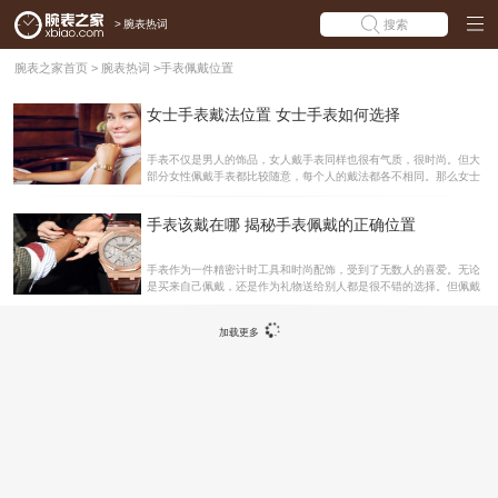
>
腕表热词
搜索
腕表之家首页
>
腕表热词
>
手表佩戴位置
女士手表戴法位置 女士手表如何选择
手表不仅是男人的饰品，女人戴手表同样也很有气质，很时尚。但大
部分女性佩戴手表都比较随意，每个人的戴法都各不相同。那么女士
手表戴法位置在哪，女士手表如何选择呢?对于这两个问题，腕表之
家在下面将为大家解答。女士手表戴法位置 绝大多数人都会把手表佩
手表该戴在哪 揭秘手表佩戴的正确位置
戴在左手腕上，且面朝外、表把向下，这也属于正常情况;并没有说法
一定要限制手表非得固定戴在那只手，和佩戴的方位，很多女士，手
表虽然是戴在左手，但表盘面却向里，也许是心比较细，这样戴更有
手表作为一件精密计时工具和时尚配饰，受到了无数人的喜爱。无论
利保护手表，避免受到意外磕碰吧? 手表也可以被戴在右手腕上，只
是买来自己佩戴，还是作为礼物送给别人都是很不错的选择。但佩戴
是为了便于观看时间，表把应该向上才对，同样在右手上，表盘面也
手表，男女佩戴的位置是不同的。下面大家就一起来看看手表佩戴的
有朝外和向内的方位。 这个和个人习惯有关系，或许也和性
正确位置吧。戴手表的位置：男女不同 手表戴法男女不同，有趣的
加载更多
是，男人和女人的脉相的关键点分布在不同的手上，男人左手，而女
人是在右手。医学界认为，这一现象的原因在于男人的血液是从心脏
末梢流向左侧，而女人则相反。由此就得出这样一个重要的结论：如
果男人将手表戴在左手上，无论这种表带是什么材料制成的，金、
银、塑料或皮革等，都会影响心脏的正常工作，而女人则很幸运，不
用改变将手表戴在左手上的这一习惯。戴手表的位置：中医理论解释