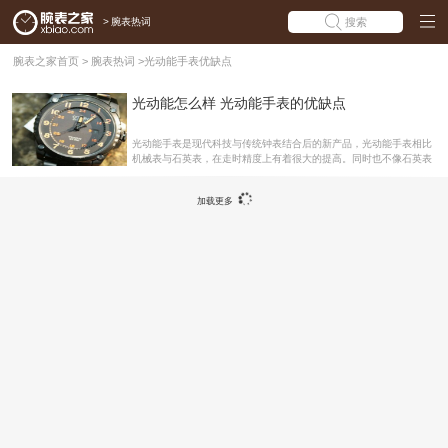
>
腕表热词
搜索
腕表之家首页
>
腕表热词
>
光动能手表优缺点
光动能怎么样 光动能手表的优缺点
光动能手表是现代科技与传统钟表结合后的新产品，光动能手表相比
机械表与石英表，在走时精度上有着很大的提高。同时也不像石英表
那样要定期更换电池，不仅对环境保护做出贡献，也让人们的使用更
加简单方便。那么光动能手表有哪些优缺点呢?今天就让腕表之家来
加载更多
告诉大家吧。 光动能是西铁城的核心技术。从1995年第一只光动能
手表问世以来，西铁城公司不断完善光动能手表的设计和技术，克服
了表盘吸光，能量储存、节电等种种技术难题，终于实现了将尖端的
制表工艺以及精美时尚的外观设计与光动能机芯完美地融合为一体。
西铁城手表表盘的设计很漂亮，但是颜色会影响光的吸收，而各种复
杂功能的加入，比如万年历，三问报时，秒表计时等等，这些