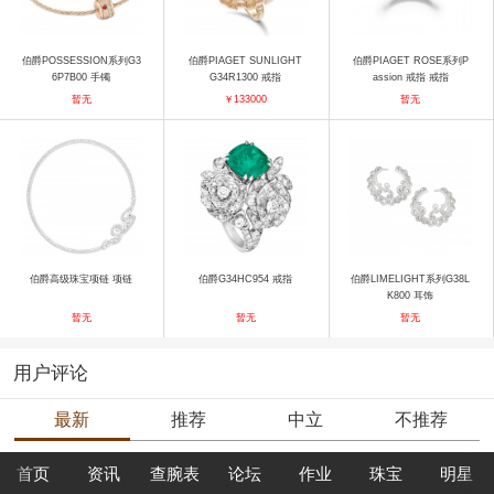
伯爵POSSESSION系列G3
伯爵PIAGET SUNLIGHT
伯爵PIAGET ROSE系列P
6P7B00 手镯
G34R1300 戒指
assion 戒指 戒指
暂无
￥133000
暂无
伯爵高级珠宝项链 项链
伯爵G34HC954 戒指
伯爵LIMELIGHT系列G38L
K800 耳饰
暂无
暂无
暂无
用户评论
最新
推荐
中立
不推荐
首页
资讯
查腕表
论坛
作业
珠宝
明星