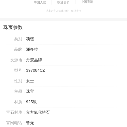
中国香港
中国大陆
欧洲售价
以上为官方媒体公价，仅供参考
珠宝参数
类别：
项链
品牌：
潘多拉
发源地：
丹麦品牌
型号：
397084CZ
性别：
女士
主题：
珠宝
材质：
925银
宝石材质：
立方氧化锆石
官网电话：
暂无