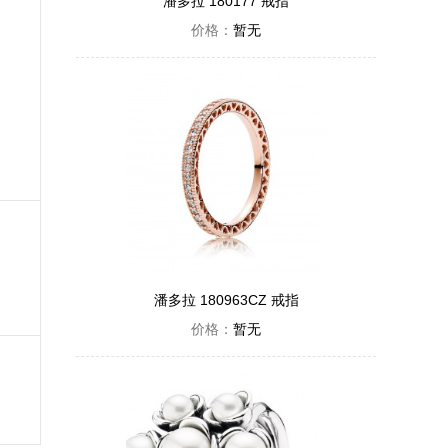
潘多拉 180177 戒指
价格：
暂无
潘多拉 180963CZ 戒指
价格：
暂无