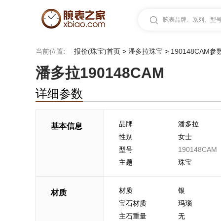
腕表品牌、系列、型号.
当前位置:
报价(珠宝)首页
>
潘多拉珠宝
>
190148CAM参
潘多拉190148CAM
详细参数
品牌
潘多拉
基本信息
性别
女士
型号
190148CAM
主题
珠宝
材质
银
材质
宝石材质
玛瑙
主石重量
无