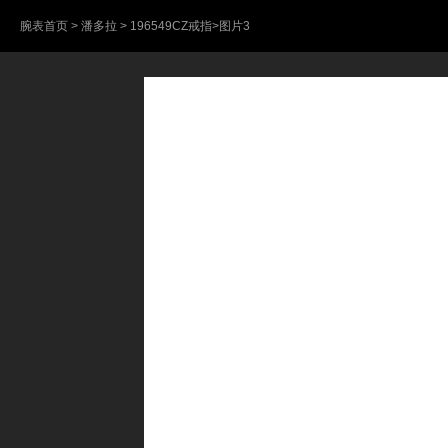
腕表首页
>
潘多拉
>
196549CZ戒指
>图片3