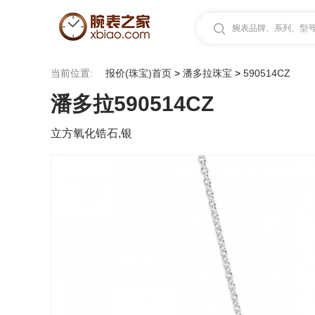
腕表品牌、系列、型号.
当前位置:
报价(珠宝)首页
>
潘多拉珠宝
>
590514CZ
潘多拉590514CZ
立方氧化锆石,银