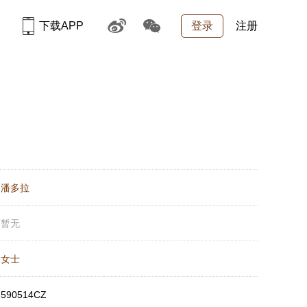
下载APP
登录
注册
：
潘多拉
：
暂无
：
女士
：
590514CZ