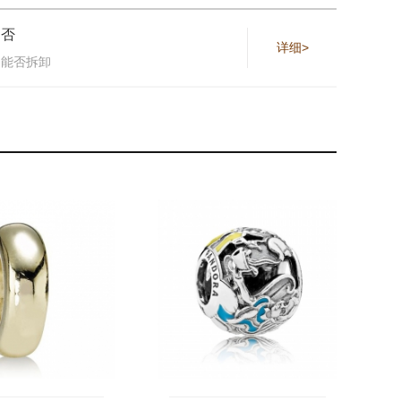
否
详细>
能否拆卸