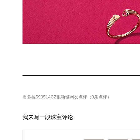
潘多拉590514CZ银项链
网友点评（
0
条点评）
我来写一段珠宝评论