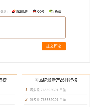
号登录：
新浪微博
QQ号
微信
提交评论
行榜
同品牌最新产品排行榜
1
潘多拉 768592C01 吊坠
2
潘多拉 768582C01 吊坠