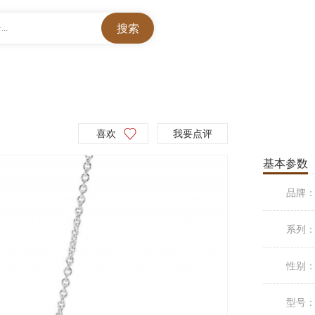
..
喜欢
我要点评
基本参数
品牌
系列
性别
型号