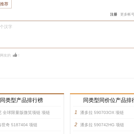
推荐
注册
更多帐
0个汉字
多网友的
！
同类型产品排行榜
同类型同价位产品排
1
尼 全球限量版微笑项链 项链
潘多拉 590703OX 项链
2
世奇 5187404 项链
潘多拉 590742HG 项链