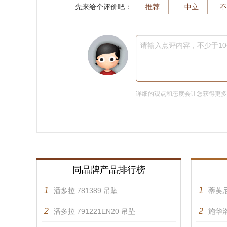
先来给个评价吧：
推荐
中立
不
请输入点评内容，不少于1
详细的观点和态度会让您获得更
同品牌产品排行榜
1
1
潘多拉 781389 吊坠
蒂芙
2
2
潘多拉 791221EN20 吊坠
施华洛