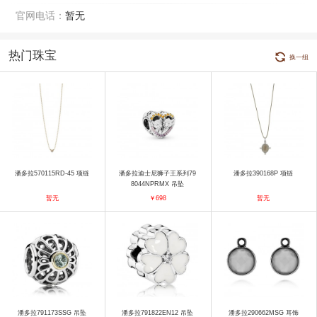
官网电话：
暂无
热门珠宝
换一组
潘多拉570115RD-45 项链
潘多拉迪士尼狮子王系列79
潘多拉390168P 项链
8044NPRMX 吊坠
暂无
￥698
暂无
潘多拉791173SSG 吊坠
潘多拉791822EN12 吊坠
潘多拉290662MSG 耳饰