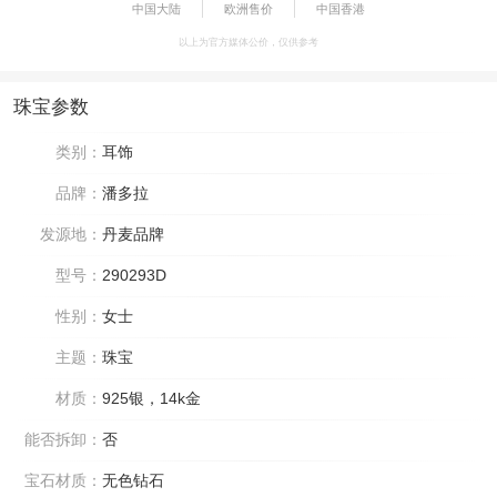
中国大陆
欧洲售价
中国香港
以上为官方媒体公价，仅供参考
珠宝参数
类别：
耳饰
品牌：
潘多拉
发源地：
丹麦品牌
型号：
290293D
性别：
女士
主题：
珠宝
材质：
925银，14k金
能否拆卸：
否
宝石材质：
无色钻石