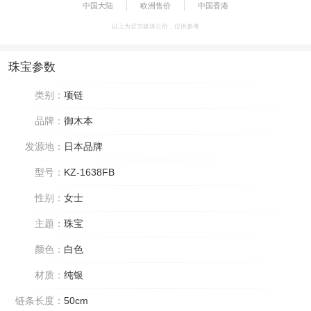
中国大陆
欧洲售价
中国香港
以上为官方媒体公价，仅供参考
珠宝参数
类别：
项链
品牌：
御木本
发源地：
日本品牌
型号：
KZ-1638FB
性别：
女士
主题：
珠宝
颜色：
白色
材质：
纯银
链条长度：
50cm