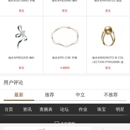
御木本GD-3064U 手镯
御木本PB20060I 胸针
御木本HR05472U 戒指
暂无
暂无
暂无
御木本PB01163S 胸针
御木本PD-174K 手镯
御木本MIKIMOTO M COL
LECTION PYR01806K 戒
指
暂无
￥48600
暂无
用户评论
最新
推荐
中立
不推荐
首页
资讯
查腕表
论坛
作业
珠宝
明星
去电脑版