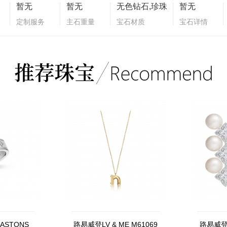
暂无
暂无
无色钻石,珍珠
暂无
定制服务
主石重量
宝石材质
宝石详情
ASTONS
路易威登LV & ME M61069
路易威登