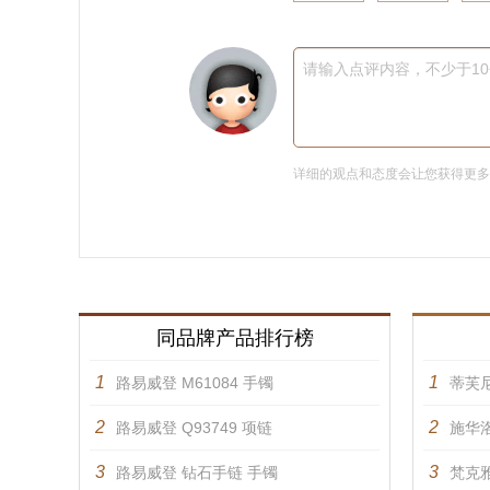
请输入点评内容，不少于1
详细的观点和态度会让您获得更
同品牌产品排行榜
1
1
路易威登 M61084 手镯
蒂芙
2
2
路易威登 Q93749 项链
施华洛
3
3
路易威登 钻石手链 手镯
梵克雅