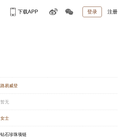
下载APP
登录
注册
：
路易威登
：
暂无
：
女士
：
钻石珍珠项链