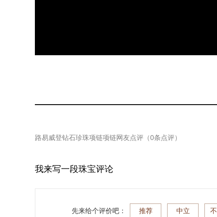
路易威登钻石珍珠项链项链
网友点评（
0
条点评）
我来写一段珠宝评论
先来给个评价吧：
推荐
中立
不