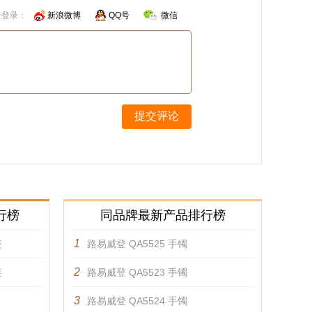
号登录：
新浪微博
QQ号
微信
提交评论
行榜
同品牌最新产品排行榜
1
链
路易威登 QA5525 手镯
2
链
路易威登 QA5523 手镯
3
路易威登 QA5524 手镯