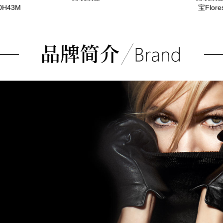
0H43M
宝Flor