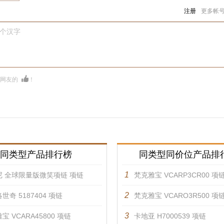
注册
更多帐
0个汉字
多网友的
！
同类型产品排行榜
同类型同价位产品排
1
尼 全球限量版微笑项链 项链
梵克雅宝 VCARP3CR00 项
2
世奇 5187404 项链
梵克雅宝 VCARO3R500 项
3
宝 VCARA45800 项链
卡地亚 H7000539 项链