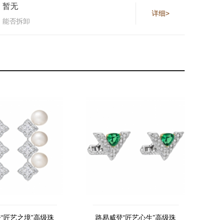
暂无
详细>
能否拆卸
“匠艺之境”高级珠
路易威登“匠艺心生”高级珠