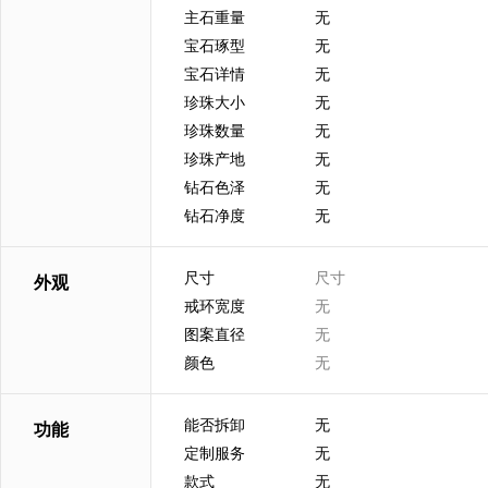
主石重量
无
宝石琢型
无
宝石详情
无
珍珠大小
无
珍珠数量
无
珍珠产地
无
钻石色泽
无
钻石净度
无
尺寸
尺寸
外观
戒环宽度
无
图案直径
无
颜色
无
能否拆卸
无
功能
定制服务
无
款式
无