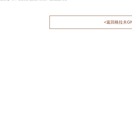
<返回格拉夫GN