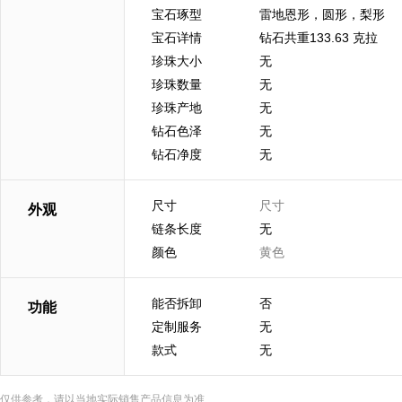
宝石琢型
雷地恩形，圆形，梨形
宝石详情
钻石共重133.63 克拉
珍珠大小
无
珍珠数量
无
珍珠产地
无
钻石色泽
无
钻石净度
无
尺寸
尺寸
外观
链条长度
无
颜色
黄色
能否拆卸
否
功能
定制服务
无
款式
无
仅供参考，请以当地实际销售产品信息为准