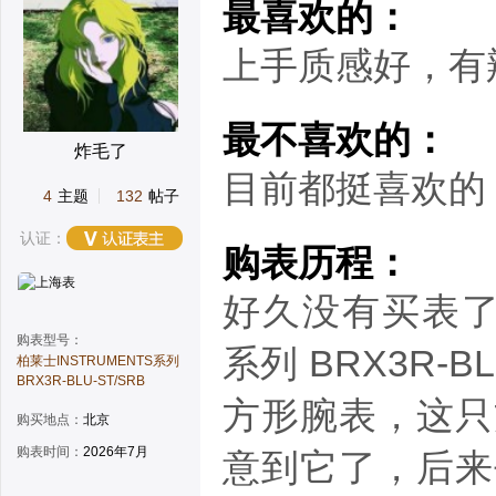
最喜欢的：
上手质感好，有
最不喜欢的：
炸毛了
目前都挺喜欢的
4
主题
132
帖子
认证：
购表历程：
好久没有买表了，
购表型号：
系列 BRX3R
柏莱士INSTRUMENTS系列
BRX3R-BLU-ST/SRB
方形腕表，这只
购买地点：
北京
购表时间：
2026年7月
意到它了，后来