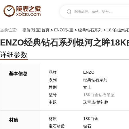
腕表品牌、系列、型号...
当前位置:
报价(珠宝)首页
>
ENZO珠宝
>
经典钻石系列
>
18K白金钻
ENZO经典钻石系列银河之眸18
详细参数
品牌
ENZO
基本信息
系列
经典钻石系列
性别
女士
型号
18K白金钻石吊坠
主题
珠宝,结婚礼物
材质
18K白金
材质
宝石材质
钻石