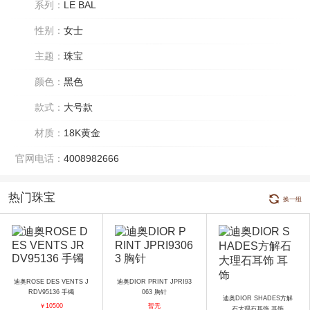
系列：
LE BAL
性别：
女士
主题：
珠宝
颜色：
黑色
款式：
大号款
材质：
18K黄金
官网电话：
4008982666
热门珠宝
换一组
迪奥ROSE DES VENTS J
迪奥DIOR PRINT JPRI93
RDV95136 手镯
063 胸针
迪奥DIOR SHADES方解
￥10500
暂无
石大理石耳饰 耳饰