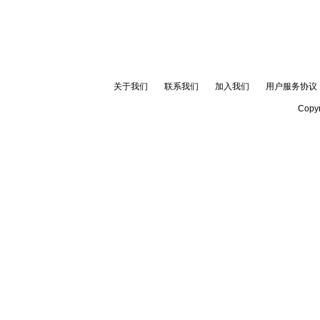
关于我们
联系我们
加入我们
用户服务协议
Copyr