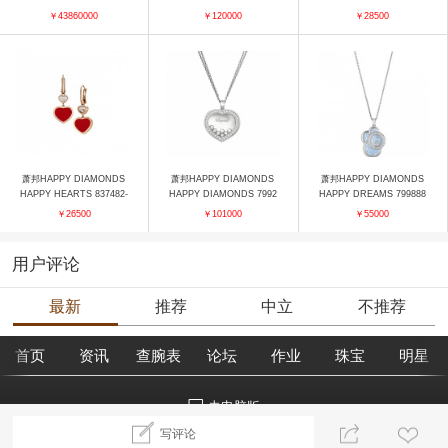
戒指
5009 项链
10-5001 吊坠
￥43860000
￥120000
￥28500
萧邦HAPPY DIAMONDS
萧邦HAPPY DIAMONDS
萧邦HAPPY DIAMONDS
HAPPY HEARTS 837482-
HAPPY DIAMONDS 7992
HAPPY DREAMS 799888
5810 耳饰
02-1003 吊坠
-1007 吊坠
￥26500
￥101000
￥55000
用户评论
最新
推荐
中立
不推荐
首页
资讯
查腕表
论坛
作业
珠宝
明星
去电脑版
写评论
©2018腕表之家 m.xbiao.com