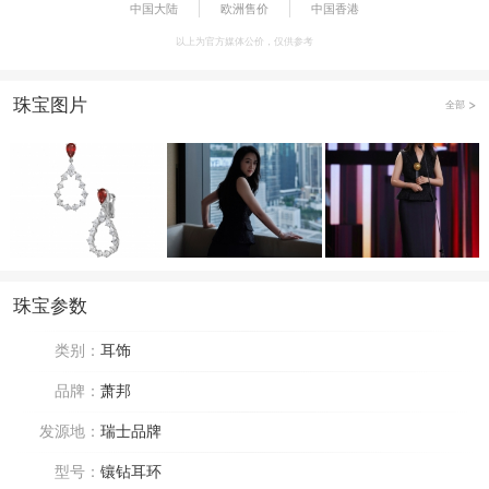
中国大陆
欧洲售价
中国香港
以上为官方媒体公价，仅供参考
珠宝图片
全部
珠宝参数
类别：
耳饰
品牌：
萧邦
发源地：
瑞士品牌
型号：
镶钻耳环