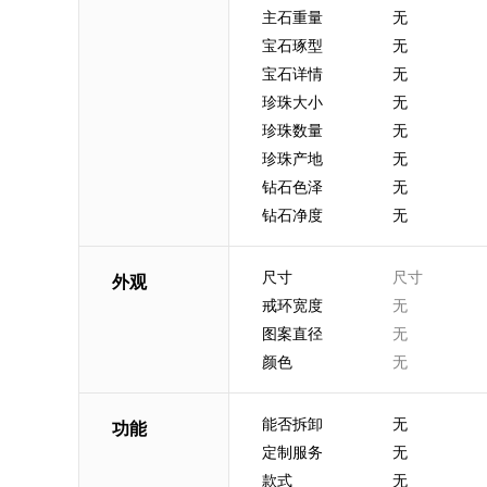
主石重量
无
宝石琢型
无
宝石详情
无
珍珠大小
无
珍珠数量
无
珍珠产地
无
钻石色泽
无
钻石净度
无
尺寸
尺寸
外观
戒环宽度
无
图案直径
无
颜色
无
能否拆卸
无
功能
定制服务
无
款式
无