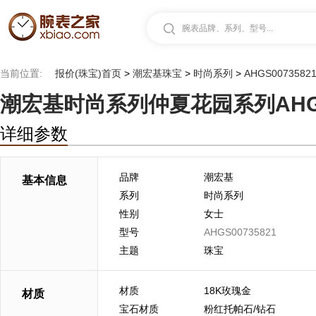
腕表品牌、系列、型号...
当前位置:
报价(珠宝)首页
>
潮宏基珠宝
>
时尚系列
>
AHGS007358
潮宏基时尚系列仲夏花园系列AHGS0
详细参数
品牌
潮宏基
基本信息
系列
时尚系列
性别
女士
型号
AHGS00735821
主题
珠宝
材质
18K玫瑰金
材质
宝石材质
粉红托帕石/钻石