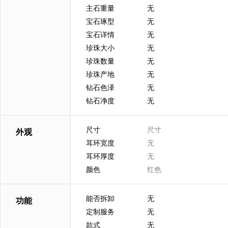
主石重量
无
宝石琢型
无
宝石详情
无
珍珠大小
无
珍珠数量
无
珍珠产地
无
钻石色泽
无
钻石净度
无
尺寸
尺寸
外观
耳环宽度
无
耳环厚度
无
颜色
红色
能否拆卸
无
功能
定制服务
无
款式
无