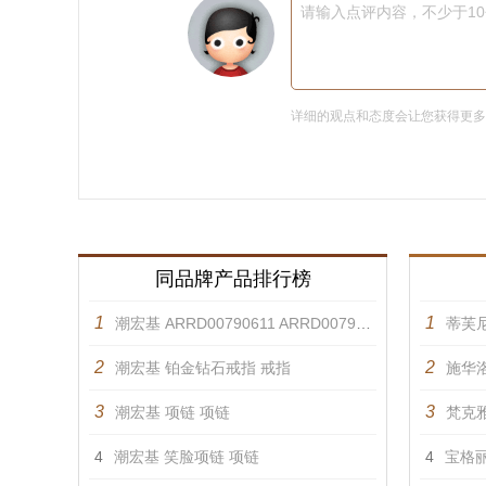
请输入点评内容，不少于1
详细的观点和态度会让您获得更
同品牌产品排行榜
1
1
潮宏基 ARRD00790611 ARRD00790621 戒指
蒂芙
2
2
潮宏基 铂金钻石戒指 戒指
施华洛
3
3
潮宏基 项链 项链
梵克雅
4
潮宏基 笑脸项链 项链
4
宝格丽 