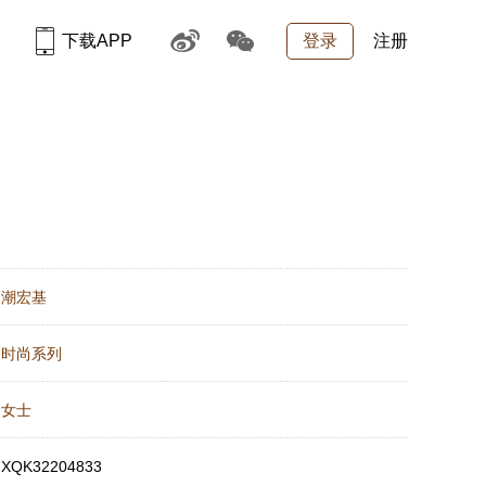
下载APP
登录
注册
：
潮宏基
：
时尚系列
：
女士
：
XQK32204833