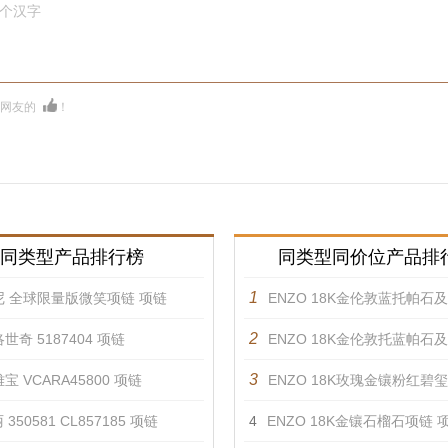
0个汉字
多网友的
！
同类型产品排行榜
同类型同价位产品排
1
尼 全球限量版微笑项链 项链
ENZO 18K金伦敦蓝托帕石及钻石
2
世奇 5187404 项链
ENZO 18K金伦敦托蓝帕石及钻石
3
宝 VCARA45800 项链
ENZO 18K玫瑰金镶粉红碧玺摩根石及钻
350581 CL857185 项链
4
ENZO 18K金镶石榴石项链 