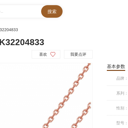
..
32204833
2204833
喜欢
我要点评
基本参数
品牌
系列
性别
型号