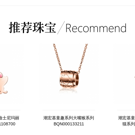
迪士尼玛丽
潮宏基童趣系列大嘴猴系列
潮宏基童
108700
BQN000133211
猫系列A