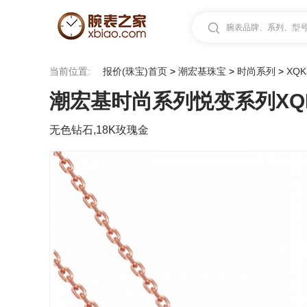
腕表品牌、系列、型号.
当前位置:
报价(珠宝)首页
>
潮宏基珠宝
>
时尚系列
>
XQK
潮宏基时尚系列悦变系列XQK3
无色钻石,18K玫瑰金