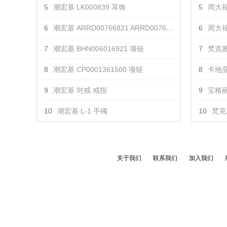
5
潮宏基 LK000839 耳饰
5
周大福 
6
潮宏基 ARRD00766821 ARRD00766831 戒指
6
周大福
7
潮宏基 BHN006016921 项链
7
梵克雅
8
潮宏基 CP0001361500 项链
8
卡地亚
9
潮宏基 对戒 戒指
9
宝格丽 
10
潮宏基 L-1 手镯
10
梵克
关于我们
联系我们
加入我们