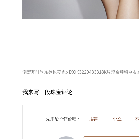
潮宏基时尚系列悦变系列XQK3220483318K玫瑰金项链
网友
我来写一段珠宝评论
先来给个评价吧：
推荐
中立
不