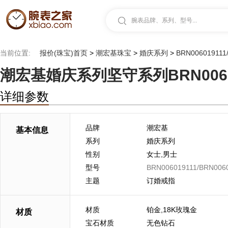
腕表品牌、系列、型号...
当前位置:
报价(珠宝)首页
>
潮宏基珠宝
>
婚庆系列
>
BRN00601911
潮宏基婚庆系列坚守系列BRN006019
详细参数
品牌
潮宏基
基本信息
系列
婚庆系列
性别
女士,男士
型号
BRN006019111/BRN006
主题
订婚戒指
材质
铂金,18K玫瑰金
材质
宝石材质
无色钻石