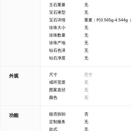
主石重量
无
宝石琢型
无
宝石详情
重量：约3.565g-4.544g
珍珠大小
无
珍珠数量
无
珍珠产地
无
钻石色泽
无
钻石净度
无
尺寸
尺寸
外观
戒环宽度
无
图案直径
无
颜色
无
能否拆卸
否
功能
定制服务
无
款式
无