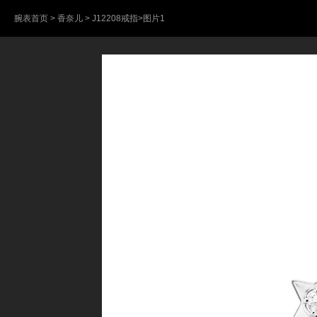
腕表首页
>
香奈儿
>
J12208戒指
>图片1