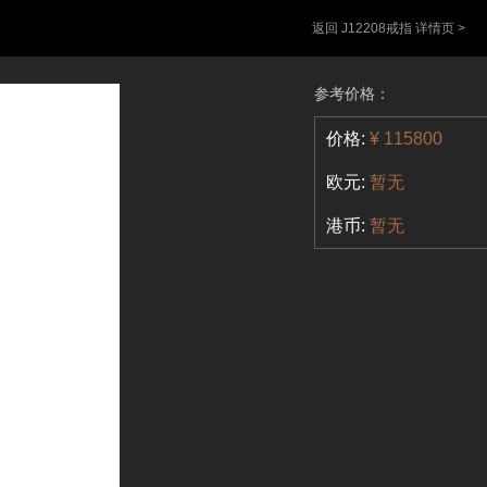
返回 J12208戒指 详情页 >
参考价格：
价格:
¥ 115800
欧元:
暂无
港币:
暂无