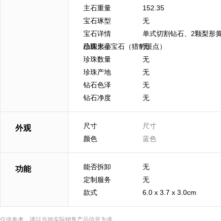
主石重量
152.35
宝石琢型
无
宝石详情
单式切割钻石、2颗梨形黄
凸圆形蓝宝石（猎豹斑点）
珍珠大小
无
珍珠数量
无
珍珠产地
无
钻石色泽
无
钻石净度
无
尺寸
尺寸
外观
颜色
蓝色
能否拆卸
无
功能
定制服务
无
款式
6.0 x 3.7 x 3.0cm
仅供参考，请以当地实际销售产品信息为准