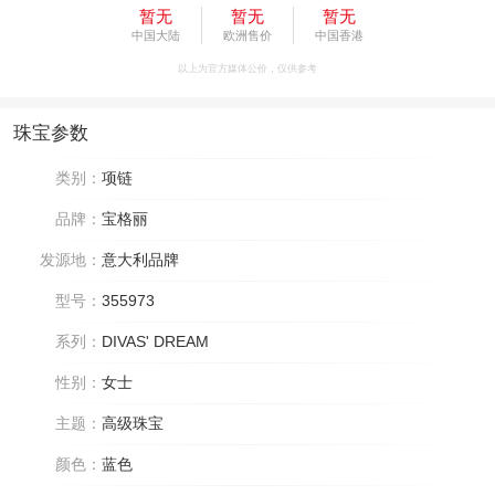
暂无
暂无
暂无
中国大陆
欧洲售价
中国香港
以上为官方媒体公价，仅供参考
珠宝参数
类别：
项链
品牌：
宝格丽
发源地：
意大利品牌
型号：
355973
系列：
DIVAS' DREAM
性别：
女士
主题：
高级珠宝
颜色：
蓝色