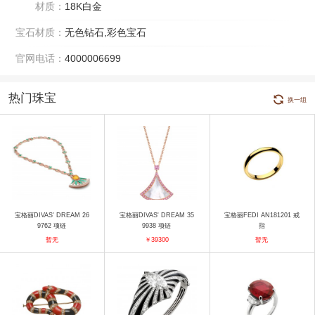
材质：
18K白金
宝石材质：
无色钻石,彩色宝石
官网电话：
4000006699
热门珠宝
换一组
宝格丽DIVAS' DREAM 26
宝格丽DIVAS' DREAM 35
宝格丽FEDI AN181201 戒
9762 项链
9938 项链
指
暂无
￥39300
暂无