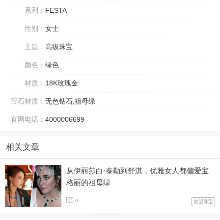
系列：
FESTA
性别：
女士
主题：
高级珠宝
颜色：
绿色
材质：
18K玫瑰金
宝石材质：
无色钻石,祖母绿
官网电话：
4000006699
相关文章
从伊丽莎白·泰勒到舒淇，优雅女人都偏爱宝
格丽的祖母绿
0
欲望珠宝