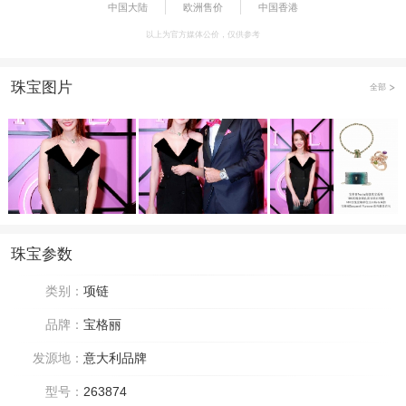
中国大陆
欧洲售价
中国香港
以上为官方媒体公价，仅供参考
珠宝图片
全部
珠宝参数
类别：
项链
品牌：
宝格丽
发源地：
意大利品牌
型号：
263874