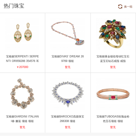
热门珠宝
换一组
宝格丽SERPENTI SERPE
宝格丽DIVAS' DREAM 26
宝格丽黄金镶祖母绿红宝石
NTI OR858286 354576 耳
9769 项链
蓝宝石钻石戒指 戒指
饰
￥207000
暂无
暂无
宝格丽GIARDINI ITALIAN
宝格丽BAROCKO高级珠宝
宝格丽TUBOGAS玫瑰金粉
I春·邂逅 项链 项链
266308 项链
色宝石项链 项链
暂无
暂无
暂无