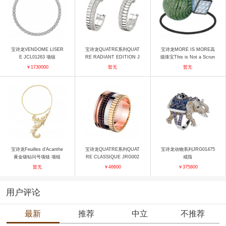
宝诗龙VENDOME LISER
宝诗龙QUATRE系列QUAT
宝诗龙MORE IS MORE高
E JCL01263 项链
RE RADIANT EDITION J
级珠宝This is Not a Scrun
CO00964 耳饰
chie发饰 发饰
￥1730000
暂无
暂无
宝诗龙Feuilles d'Acanthe
宝诗龙QUATRE系列QUAT
宝诗龙动物系列JRG01475
黄金镶钻问号项链 项链
RE CLASSIQUE JRG002
戒指
57 戒指
暂无
￥46600
￥375800
用户评论
最新
推荐
中立
不推荐