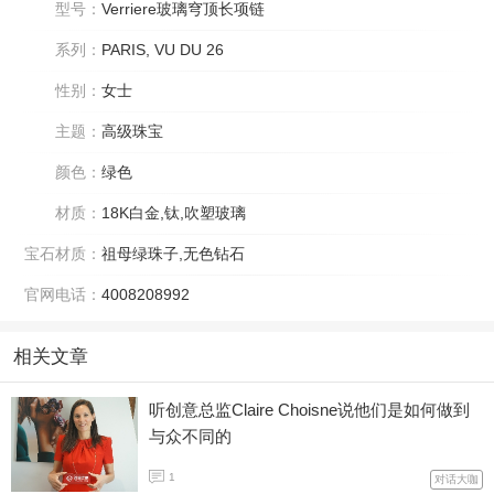
型号：
Verriere玻璃穹顶长项链
系列：
PARIS, VU DU 26
性别：
女士
主题：
高级珠宝
颜色：
绿色
材质：
18K白金,钛,吹塑玻璃
宝石材质：
祖母绿珠子,无色钻石
官网电话：
4008208992
相关文章
听创意总监Claire Choisne说他们是如何做到
与众不同的
1
对话大咖