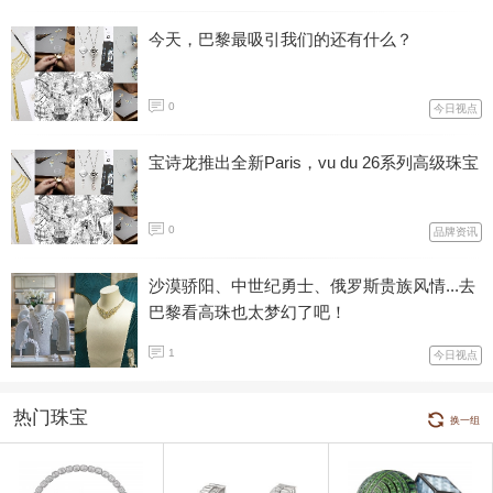
今天，巴黎最吸引我们的还有什么？
0
今日视点
宝诗龙推出全新Paris，vu du 26系列高级珠宝
0
品牌资讯
沙漠骄阳、中世纪勇士、俄罗斯贵族风情...去
巴黎看高珠也太梦幻了吧！
1
今日视点
热门珠宝
换一组