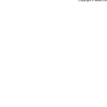
Copyright © xBiao.