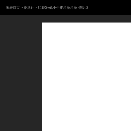
腕表首页
>
爱马仕
>
印花Swift小牛皮吊坠吊坠
>图片2