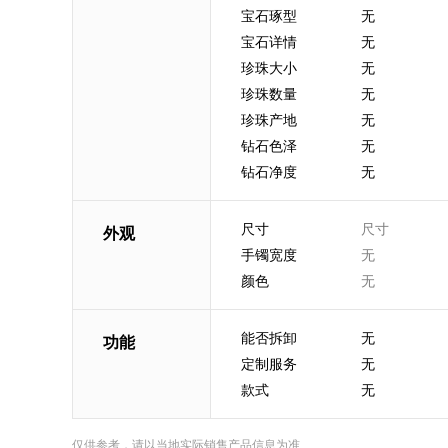
宝石琢型
无
宝石详情
无
珍珠大小
无
珍珠数量
无
珍珠产地
无
钻石色泽
无
钻石净度
无
尺寸
尺寸
外观
手镯宽度
无
颜色
无
能否拆卸
无
功能
定制服务
无
款式
无
仅供参考，请以当地实际销售产品信息为准