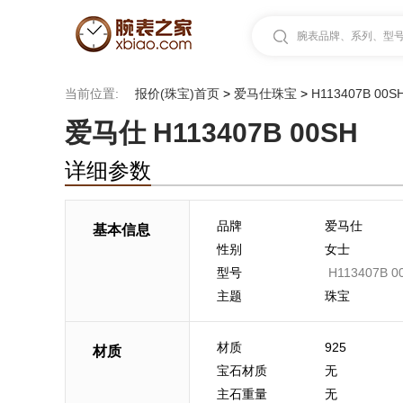
腕表品牌、系列、型号.
当前位置:
报价(珠宝)首页
>
爱马仕珠宝
>
H113407B 00
爱马仕 H113407B 00SH
详细参数
品牌
爱马仕
基本信息
性别
女士
型号
H113407B 0
主题
珠宝
材质
925
材质
宝石材质
无
主石重量
无