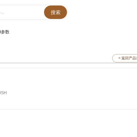
..
SH参数
< 返回产
0SH