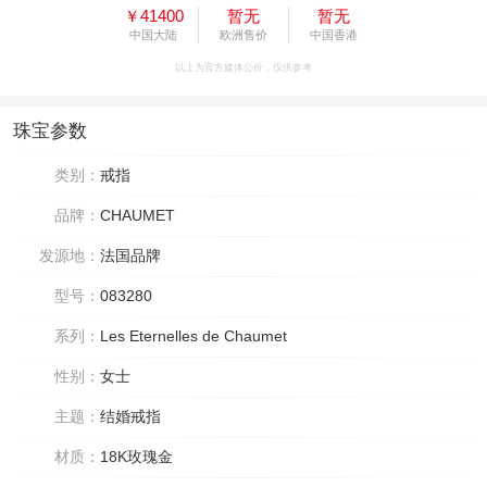
￥41400
暂无
暂无
中国大陆
欧洲售价
中国香港
以上为官方媒体公价，仅供参考
珠宝参数
类别：
戒指
品牌：
CHAUMET
发源地：
法国品牌
型号：
083280
系列：
Les Eternelles de Chaumet
性别：
女士
主题：
结婚戒指
材质：
18K玫瑰金