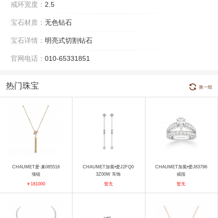
戒环宽度：
2.5
宝石材质：
无色钻石
宝石详情：
明亮式切割钻石
官网电话：
010-65331851
热门珠宝
换一组
CHAUMET爱·巢085516
CHAUMET加冕•爱J2FQ0
CHAUMET加冕•爱J83796
项链
3Z00W 耳饰
戒指
￥181000
暂无
暂无