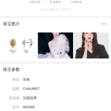
中国大陆
欧洲售价
中国香港
以上为官方媒体公价，仅供参考
珠宝图片
全部
珠宝参数
类别：
耳饰
品牌：
CHAUMET
发源地：
法国品牌
型号：
083368