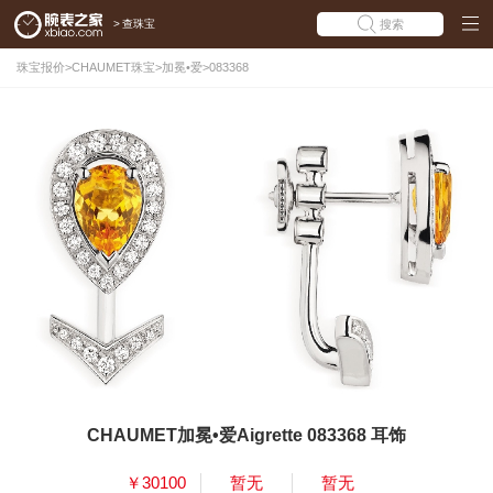
>
查珠宝
搜索
珠宝报价
>
CHAUMET珠宝
>
加冕•爱
>
083368
CHAUMET加冕•爱Aigrette 083368 耳饰
￥30100
暂无
暂无