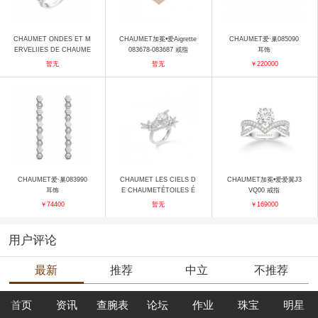
CHAUMET ONDES ET M
CHAUMET加冕•爱Aigrette
CHAUMET爱·巢085090
ERVELIIES DE CHAUME
083678-083687 戒指
耳饰
T瀚海史诗高定珠宝ONDE
暂无
暂无
￥220000
S ANIMEES漩舞沧澜À Fle
ur d'Eau碧波生华白金戒指
戒指
CHAUMET爱·巢083990
CHAUMET LES CIELS D
CHAUMET加冕•爱爱翼J3
耳饰
E CHAUMETÉTOILES É
VQ00 戒指
TOILES 083768 戒指
￥74400
暂无
￥169000
用户评论
最新
推荐
中立
不推荐
首页
资讯
查腕表
论坛
作业
珠宝
明星