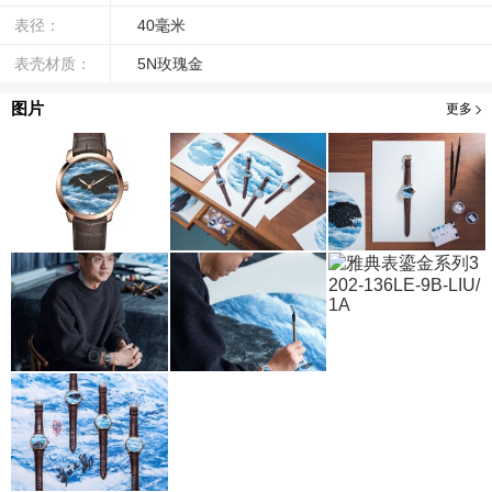
表径：
40毫米
表壳材质：
5N玫瑰金
图片
更多