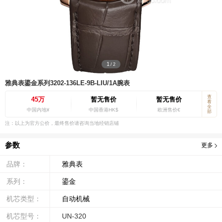
1
/
2
雅典表鎏金系列3202-136LE-9B-LIU/1A腕表
查
45万
暂无售价
暂无售价
看
全
中国内地¥
中国香港HK$
欧洲售价€
部
注：以上为官方公价，最终售价请咨询当地经销店铺
参数
更多
品牌：
雅典表
系列：
鎏金
机芯类型：
自动机械
机芯型号：
UN-320