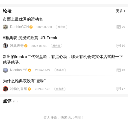
论坛
更多
市面上最优秀的运动表
DashinGCN
20
2026-07-30
雅典表
#雅典表 沉浸式欣賞 UR-Freak
雅典表哥
10
2026-08-01
雅典表
新出的freak x二代银盘款，有点心动，哪天有机会去实体店试戴一下
感受感受。
Nicolas-YS
15
2026-07-29
雅典表
为什么雅典表没有“登味”
冲动的香蕉
17
2026-07-23
雅典表
点评
（
0
）
暂无评论，快来说几句吧！