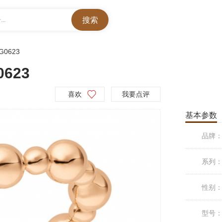
..
G0623
0623
喜欢
我要点评
基本参数
品牌
系列
性别
型号