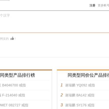
注册
更多帐
0个汉字
多网友的
！
同类型产品排行榜
同类型同价位产品排
1
 B4046700 戒指
谢瑞麟 YQ092 戒指
2
 F-214040 戒指
谢瑞麟 BA142 戒指
3
MET 082727 戒指
谢瑞麟 SY176 戒指