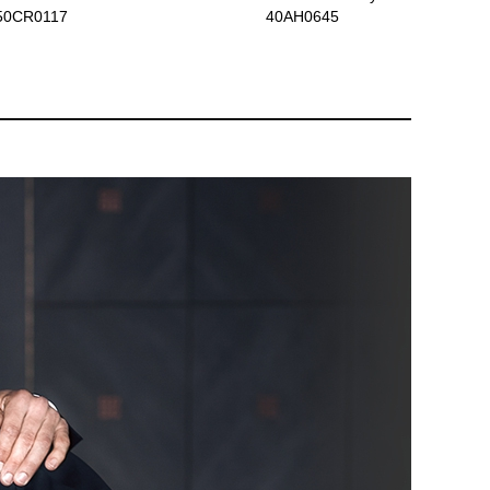
50CR0117
40AH0645