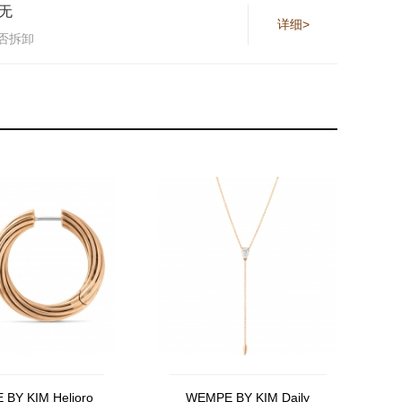
无
详细>
否拆卸
BY KIM Helioro
WEMPE BY KIM Daily