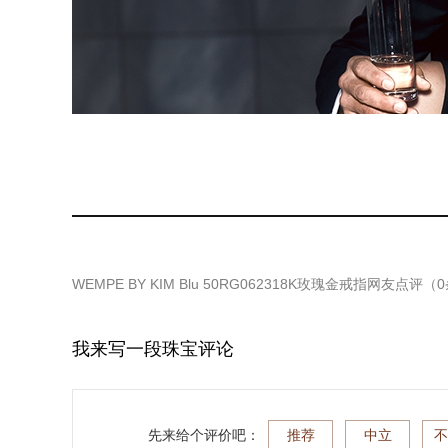
WEMPE BY KIM Blu 50RG062318K玫瑰金戒指
网友点评（
0
我来写一段珠宝评论
先来给个评价吧：
推荐
中立
不