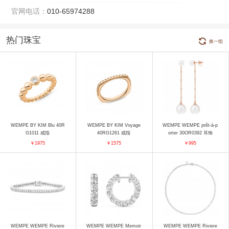
官网电话：
010-65974288
热门珠宝
换一组
WEMPE BY KIM Blu 40R
WEMPE BY KIM Voyage
WEMPE WEMPE prêt-à-p
G1011 戒指
40RG1261 戒指
orter 30OR0392 耳饰
￥1975
￥1575
￥995
WEMPE WEMPE Riviere
WEMPE WEMPE Memoir
WEMPE WEMPE Riviere