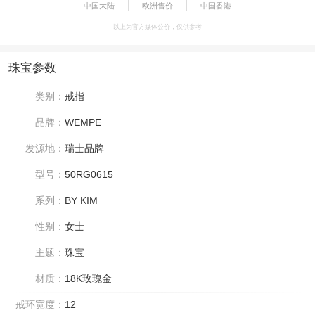
中国大陆
欧洲售价
中国香港
以上为官方媒体公价，仅供参考
珠宝参数
类别：
戒指
品牌：
WEMPE
发源地：
瑞士品牌
型号：
50RG0615
系列：
BY KIM
性别：
女士
主题：
珠宝
材质：
18K玫瑰金
戒环宽度：
12