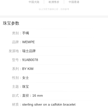
中国大陆
欧洲售价
中国香港
以上为官方媒体公价，仅供参考
珠宝参数
类别：
手镯
品牌：
WEMPE
发源地：
瑞士品牌
型号：
91AB0078
系列：
BY KIM
性别：
女士
主题：
珠宝
款式：
直径：16 mm
材质：
sterling silver on a calfskin bracelet