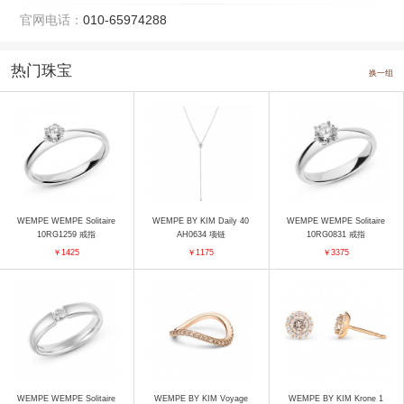
官网电话：
010-65974288
热门珠宝
换一组
WEMPE WEMPE Solitaire
WEMPE BY KIM Daily 40
WEMPE WEMPE Solitaire
10RG1259 戒指
AH0634 项链
10RG0831 戒指
￥1425
￥1175
￥3375
WEMPE WEMPE Solitaire
WEMPE BY KIM Voyage
WEMPE BY KIM Krone 1