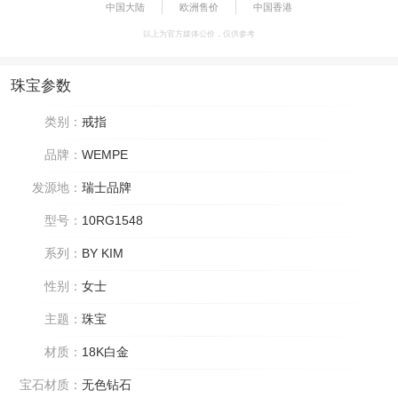
中国大陆
欧洲售价
中国香港
以上为官方媒体公价，仅供参考
珠宝参数
类别：
戒指
品牌：
WEMPE
发源地：
瑞士品牌
型号：
10RG1548
系列：
BY KIM
性别：
女士
主题：
珠宝
材质：
18K白金
宝石材质：
无色钻石