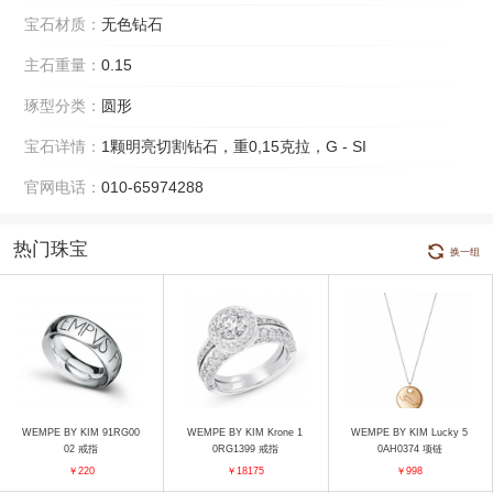
宝石材质：
无色钻石
主石重量：
0.15
琢型分类：
圆形
宝石详情：
1颗明亮切割钻石，重0,15克拉，G - SI
官网电话：
010-65974288
热门珠宝
换一组
WEMPE BY KIM 91RG00
WEMPE BY KIM Krone 1
WEMPE BY KIM Lucky 5
02 戒指
0RG1399 戒指
0AH0374 项链
￥220
￥18175
￥998