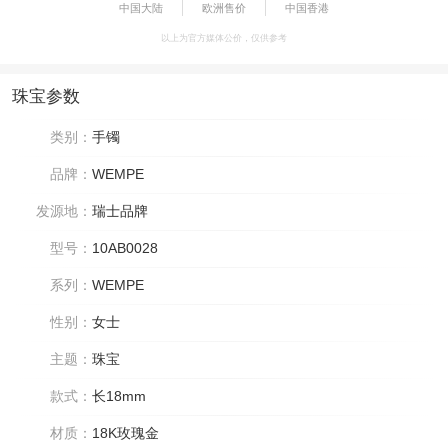
中国大陆
欧洲售价
中国香港
以上为官方媒体公价，仅供参考
珠宝参数
类别：
手镯
品牌：
WEMPE
发源地：
瑞士品牌
型号：
10AB0028
系列：
WEMPE
性别：
女士
主题：
珠宝
款式：
长18mm
材质：
18K玫瑰金